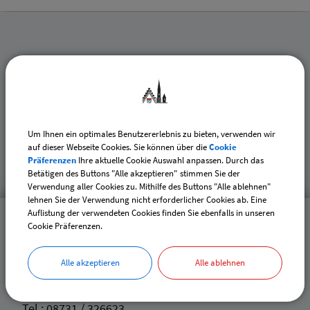
Inhaltsverzeichnis
Datenschutz
Um Ihnen ein optimales Benutzererlebnis zu bieten, verwenden wir
auf dieser Webseite Cookies. Sie können über die
Cookie
Präferenzen
Ihre aktuelle Cookie Auswahl anpassen. Durch das
Betätigen des Buttons "Alle akzeptieren" stimmen Sie der
Impressum
Verwendung aller Cookies zu. Mithilfe des Buttons "Alle ablehnen"
lehnen Sie der Verwendung nicht erforderlicher Cookies ab. Eine
Auflistung der verwendeten Cookies finden Sie ebenfalls in unseren
Quartiermanagement
Cookie Präferenzen.
Stadtteilzentrum Nord
Alle akzeptieren
Alle ablehnen
St. - Josef - Platz 4
84130 Dingolfing
Tel.:
08731 / 326623