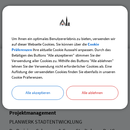
Datenschutz
Impressum
Um Ihnen ein optimales Benutzererlebnis zu bieten, verwenden wir
auf dieser Webseite Cookies. Sie können über die
Cookie
Präferenzen
Ihre aktuelle Cookie Auswahl anpassen. Durch das
Betätigen des Buttons "Alle akzeptieren" stimmen Sie der
Quartiermanagement
Verwendung aller Cookies zu. Mithilfe des Buttons "Alle ablehnen"
lehnen Sie der Verwendung nicht erforderlicher Cookies ab. Eine
Stadtteilzentrum Nord
Auflistung der verwendeten Cookies finden Sie ebenfalls in unseren
St. - Josef - Platz 4
Cookie Präferenzen.
84130 Dingolfing
Alle akzeptieren
Alle ablehnen
Tel.:
08731 / 326623
E-Mail: info@stadtteilzentrum-dingolfing.de
Projektmanagement
PLANWERK STADTENTWICKLUNG